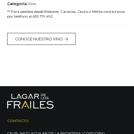
Fino
Categoría:
Fino
** Para pedidos desde Baleares, Canarias, Ceuta o Melilla contáctanos
Viejísimo
por teléfono al
639 179 492
.
25
años
CONOCE NUESTRO VINO
cantidad
CONTACTO
CP-55, 14920 AGUILAR DE LA FRONTERA (CÓRDOBA)